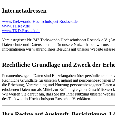
Internetadressen
www.Taekwondo-Hochschulsport-Rostock.de
www.THReV.de
www.TKD-Rostock.de
Vereinsregister Nr. 243 Taekwondo Hochschulsport Rostock e.V. (Am
Datenschutz und Datensicherheit für unsere Nutzer haben wir uns eine
Informationen wir während Ihres Besuchs auf unserer Website erfass
Rechtliche Grundlage und Zweck der Erh
Personenbezogene Daten sind Einzelangaben über persönliche oder sach
Rechtliche Grundlage für unseren Umgang mit personenbezogenen 
die Erhebung, Verarbeitung und Nutzung personenbezogener Daten aus
erhobenen Daten nur als Mittel zur Erfüllung eigener Geschäftszwe
Wir weisen Sie darauf hin, dass Sie mit Ihrer Nutzung unserer Web
des Taekwondo Hochschulsport Rostock e.V. erklären.
Ihre Rechte auf Auskunft, Berichtigung, 