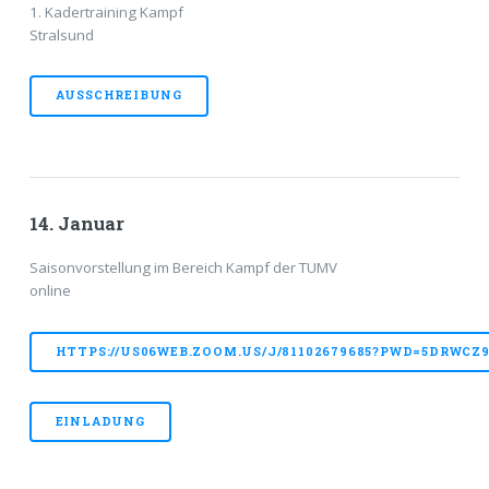
1. Kadertraining Kampf
Stralsund
AUSSCHREIBUNG
14. Januar
Saisonvorstellung im Bereich Kampf der TUMV
online
HTTPS://US06WEB.ZOOM.US/J/81102679685?PWD=5DRWC
EINLADUNG