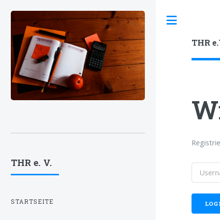
Toggle
THR e.
W
Registri
THR e. V.
STARTSEITE