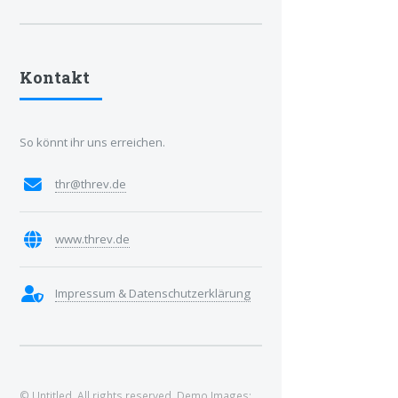
Kontakt
So könnt ihr uns erreichen.
thr@threv.de
www.threv.de
Impressum & Datenschutzerklärung
© Untitled. All rights reserved. Demo Images: